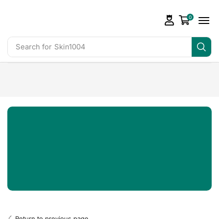
0
Search for
Skin1004
Return to previous page