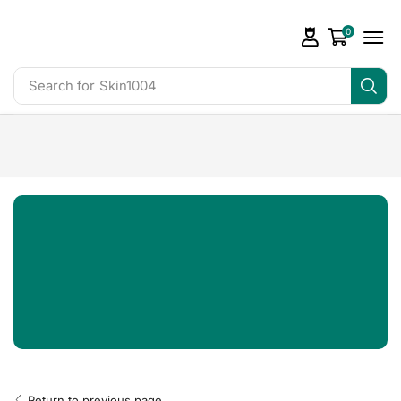
0
Search for
Skin1004
Return to previous page