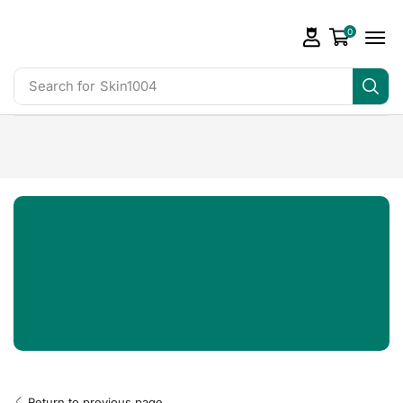
0
Search for
Skin1004
Return to previous page