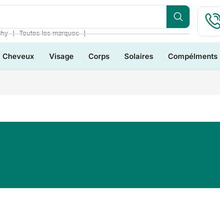
❘
❘
chy
Toutes les marques
Cheveux
Visage
Corps
Solaires
Compélments