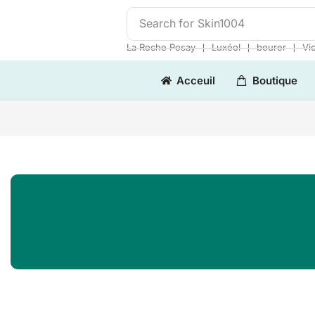
Search for
Skin1004
❘
❘
❘
La Roche Posay
Luxéol
beurer
Vi
Acceuil
Boutique