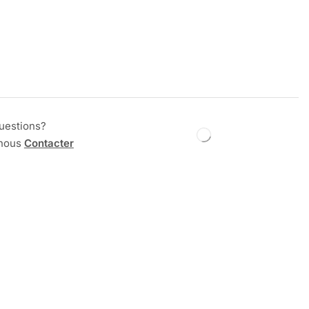
uestions?
 nous
Contacter