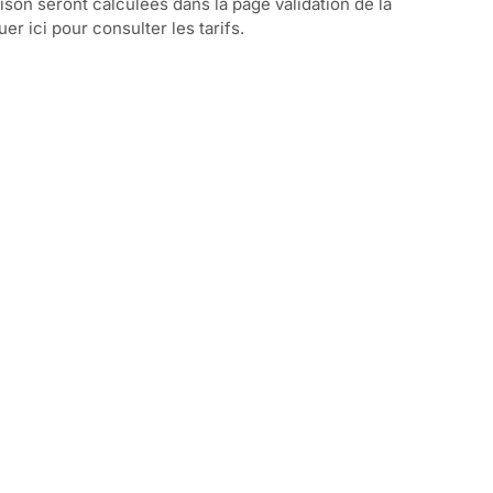
aison seront calculées dans la page validation de la
r ici pour consulter les tarifs.