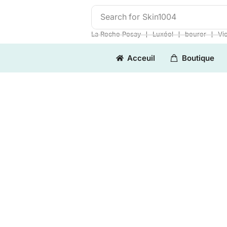
Search for
Skin1004
❘
❘
❘
La Roche Posay
Luxéol
beurer
Vi
Acceuil
Boutique