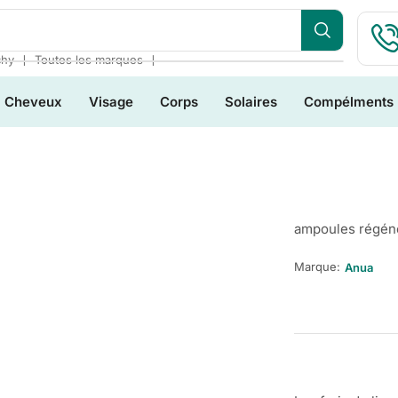
❘
❘
chy
Toutes les marques
Cheveux
Visage
Corps
Solaires
Compélments
ampoules régéné
Marque:
Anua