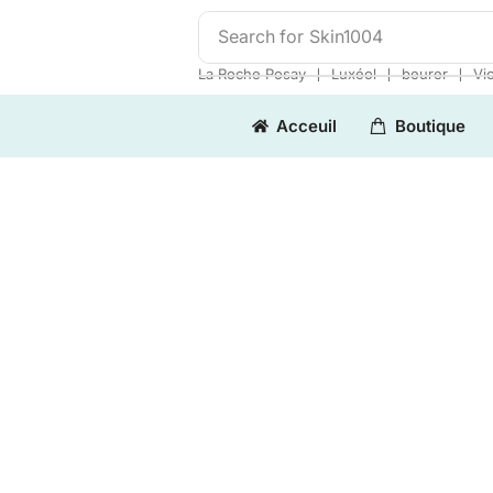
Search for
Skin1004
❘
❘
❘
La Roche Posay
Luxéol
beurer
Vi
Acceuil
Boutique