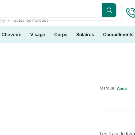
❘
❘
chy
Toutes les marques
Cheveux
Visage
Corps
Solaires
Compélments
Marque:
Anua
Les frais de livr