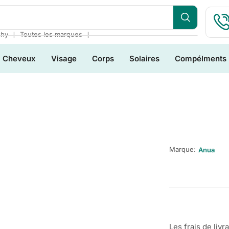
❘
❘
chy
Toutes les marques
Cheveux
Visage
Corps
Solaires
Compélments
Marque:
Anua
Les frais de livr