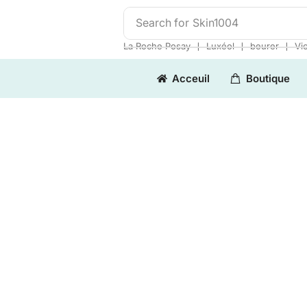
Search for
Skin1004
❘
❘
❘
La Roche Posay
Luxéol
beurer
Vi
Acceuil
Boutique