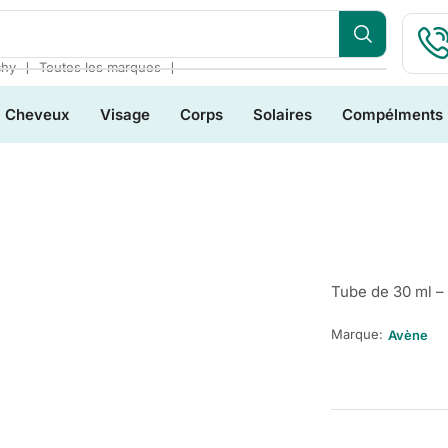
❘
❘
chy
Toutes les marques
Cheveux
Visage
Corps
Solaires
Compélments
Tube de 30 ml – 
Marque:
Avène