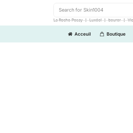
Search for
Skin1004
❘
❘
❘
La Roche Posay
Luxéol
beurer
Vi
Acceuil
Boutique