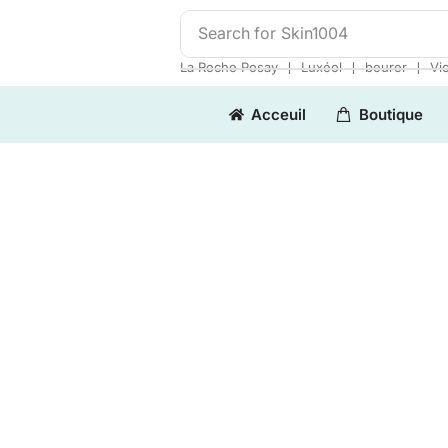
Search for
Skin1004
❘
❘
❘
La Roche Posay
Luxéol
beurer
Vi
Acceuil
Boutique