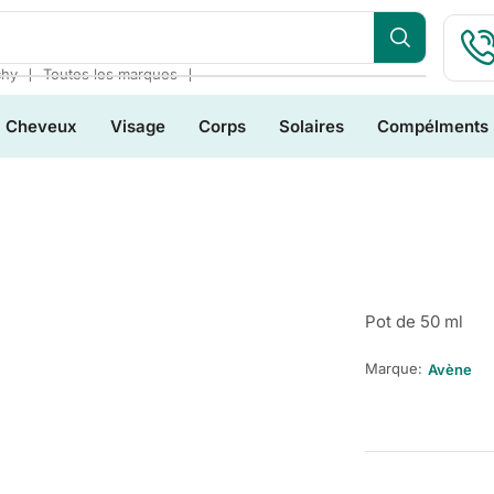
❘
❘
chy
Toutes les marques
Cheveux
Visage
Corps
Solaires
Compélments
Pot de 50 ml
Marque:
Avène