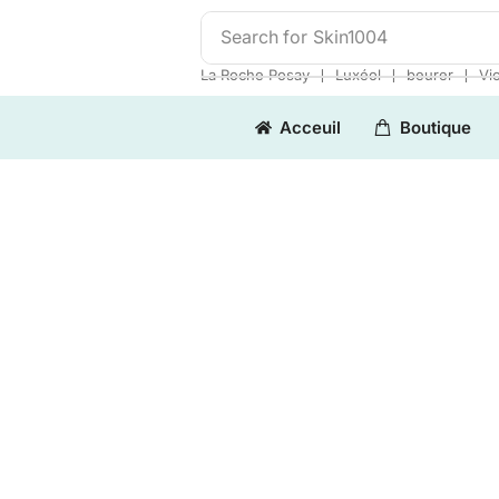
Search for
Skin1004
❘
❘
❘
La Roche Posay
Luxéol
beurer
Vi
Acceuil
Boutique