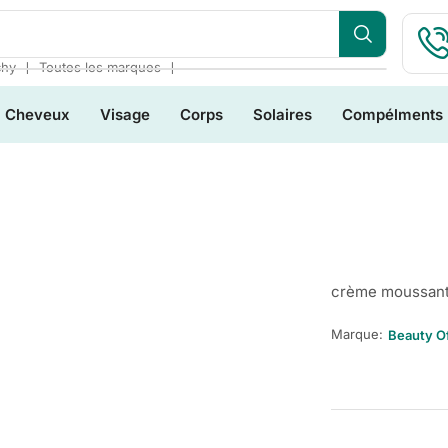
❘
❘
chy
Toutes les marques
Cheveux
Visage
Corps
Solaires
Compélments
crème moussante
Marque:
Beauty O