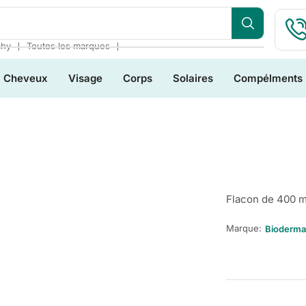
❘
❘
chy
Toutes les marques
Cheveux
Visage
Corps
Solaires
Compélments
Flacon de 400 m
Marque:
Bioderma