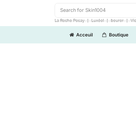
Search for
Skin1004
❘
❘
❘
La Roche Posay
Luxéol
beurer
Vi
Acceuil
Boutique