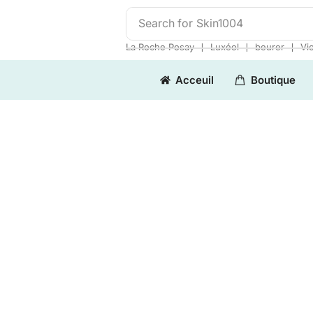
Search for
Skin1004
❘
❘
❘
La Roche Posay
Luxéol
beurer
Vi
Acceuil
Boutique