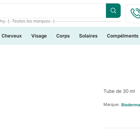
❘
❘
chy
Toutes les marques
Cheveux
Visage
Corps
Solaires
Compélments
Tube de 30 ml
Marque:
Bioderma