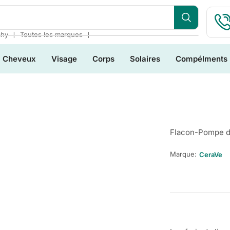
❘
❘
chy
Toutes les marques
Cheveux
Visage
Corps
Solaires
Compélments
Flacon-Pompe d
Marque:
CeraVe