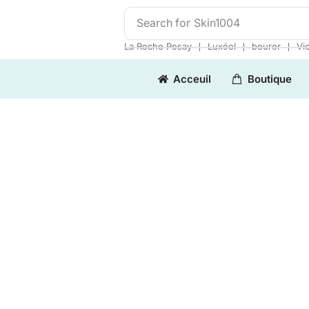
Search for
Skin1004
❘
❘
❘
La Roche Posay
Luxéol
beurer
Vi
Acceuil
Boutique