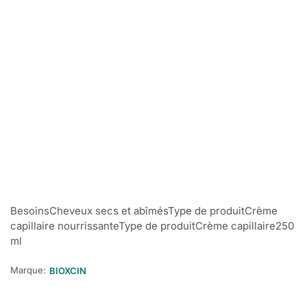
BesoinsCheveux secs et abîmésType de produitCrème
capillaire nourrissanteType de produitCrème capillaire250
ml
Marque:
BIOXCIN