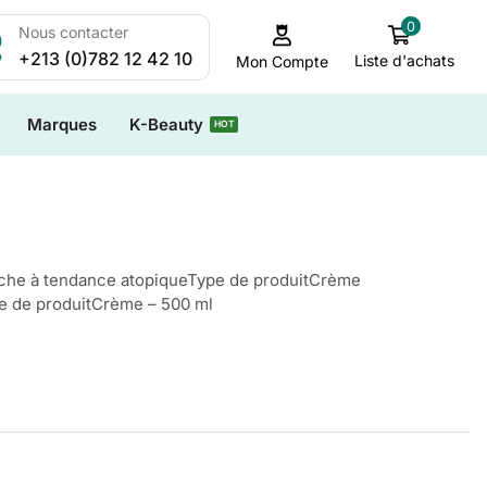
0
Nous contacter
+213 (0)782 12 42 10
Liste d'achats
Mon Compte
Marques
K-Beauty
HOT
che à tendance atopiqueType de produitCrème
e de produitCrème – 500 ml