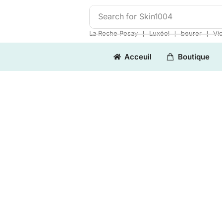
Search for
Skin1004
❘
❘
❘
La Roche Posay
Luxéol
beurer
Vi
Acceuil
Boutique