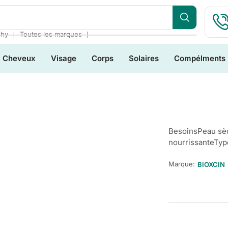
❘
❘
chy
Toutes les marques
Cheveux
Visage
Corps
Solaires
Compélments
BesoinsPeau sè
nourrissanteTyp
Marque:
BIOXCIN