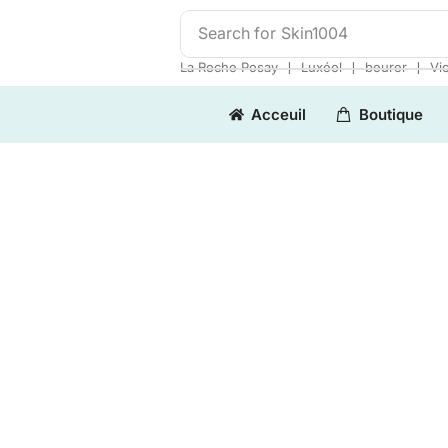
Search for
Skin1004
❘
❘
❘
La Roche Posay
Luxéol
beurer
Vi
Acceuil
Boutique