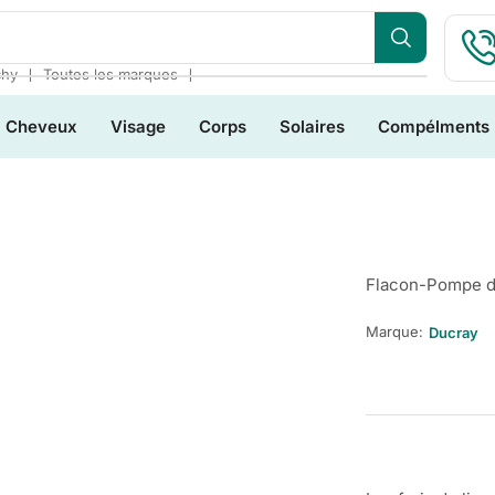
❘
❘
chy
Toutes les marques
Cheveux
Visage
Corps
Solaires
Compélments
Flacon-Pompe d
Marque:
Ducray