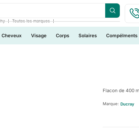
❘
❘
chy
Toutes les marques
Cheveux
Visage
Corps
Solaires
Compélments
Flacon de 400 m
Marque:
Ducray