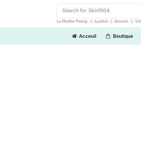
Search for
Skin1004
❘
❘
❘
La Roche Posay
Luxéol
beurer
Vi
Acceuil
Boutique