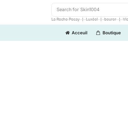
Search for
Skin1004
❘
❘
❘
La Roche Posay
Luxéol
beurer
Vi
Acceuil
Boutique