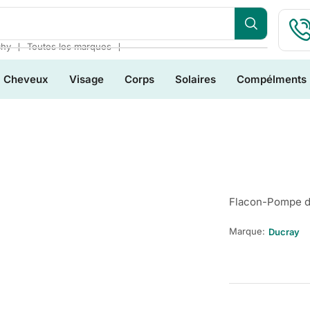
❘
❘
chy
Toutes les marques
Cheveux
Visage
Corps
Solaires
Compélments
Flacon-Pompe d
Marque:
Ducray