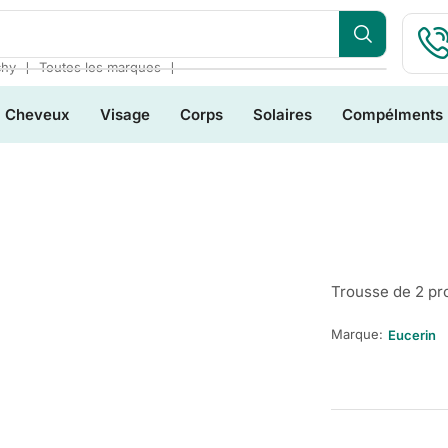
❘
❘
chy
Toutes les marques
Cheveux
Visage
Corps
Solaires
Compélments
Trousse de 2 pro
Marque:
Eucerin