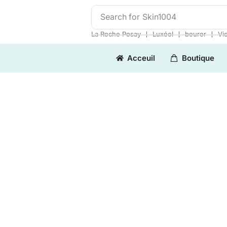
Search for
Skin1004
❘
❘
❘
La Roche Posay
Luxéol
beurer
Vi
Acceuil
Boutique