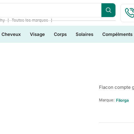
❘
❘
chy
Toutes les marques
Cheveux
Visage
Corps
Solaires
Compélments
Flacon compte g
Marque:
Filorga