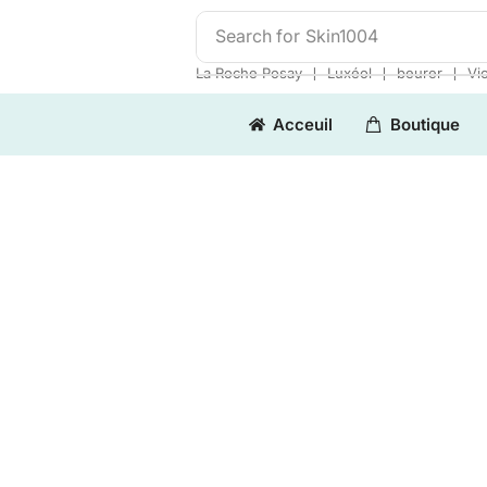
Search for
Skin1004
❘
❘
❘
La Roche Posay
Luxéol
beurer
Vi
Acceuil
Boutique