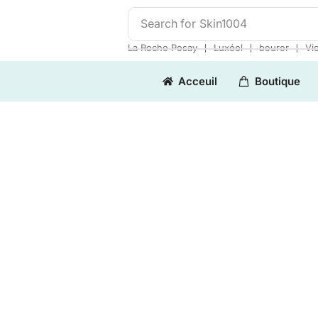
Search for
Skin1004
❘
❘
❘
La Roche Posay
Luxéol
beurer
Vi
Acceuil
Boutique