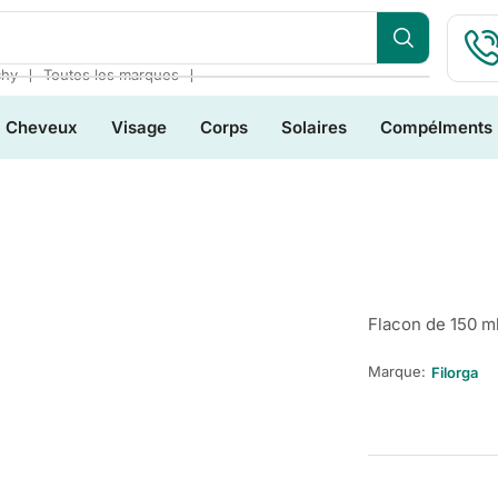
❘
❘
chy
Toutes les marques
Cheveux
Visage
Corps
Solaires
Compélments
Flacon de 150 m
Marque:
Filorga