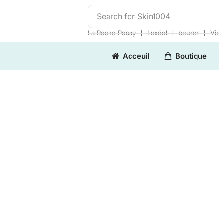
Search for
Skin1004
❘
❘
❘
La Roche Posay
Luxéol
beurer
Vi
Acceuil
Boutique