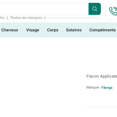
❘
❘
chy
Toutes les marques
Cheveux
Visage
Corps
Solaires
Compélments
Flacon Applicate
Marque:
Filorga