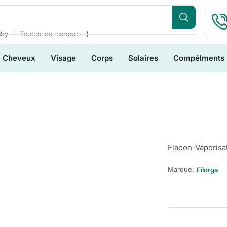
❘
❘
chy
Toutes les marques
Cheveux
Visage
Corps
Solaires
Compélments
Flacon-Vaporisa
Marque:
Filorga