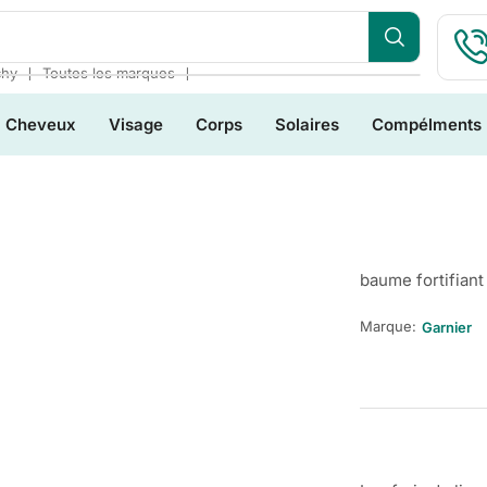
❘
❘
chy
Toutes les marques
Cheveux
Visage
Corps
Solaires
Compélments
baume fortifiant
Marque:
Garnier