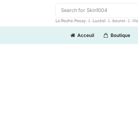
Search for
Skin1004
❘
❘
❘
La Roche Posay
Luxéol
beurer
Vi
Acceuil
Boutique