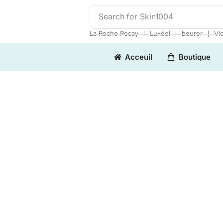
Search for
Skin1004
❘
❘
❘
La Roche Posay
Luxéol
beurer
Vi
Acceuil
Boutique