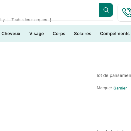
❘
❘
chy
Toutes les marques
Cheveux
Visage
Corps
Solaires
Compélments
lot de pansemen
Marque:
Garnier