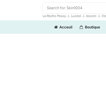
Search for
Skin1004
❘
❘
❘
La Roche Posay
Luxéol
beurer
Vi
Acceuil
Boutique