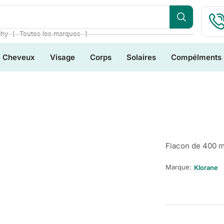
❘
❘
chy
Toutes les marques
Cheveux
Visage
Corps
Solaires
Compélments
Flacon de 400 m
Marque:
Klorane