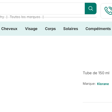
❘
❘
chy
Toutes les marques
Cheveux
Visage
Corps
Solaires
Compélments
Tube de 150 ml
Marque:
Klorane