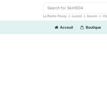
Search for
Skin1004
❘
❘
❘
La Roche Posay
Luxéol
beurer
Vi
Acceuil
Boutique