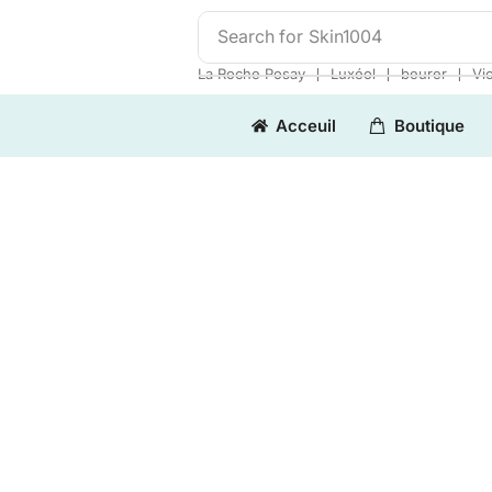
Search for
Skin1004
❘
❘
❘
La Roche Posay
Luxéol
beurer
Vi
Acceuil
Boutique