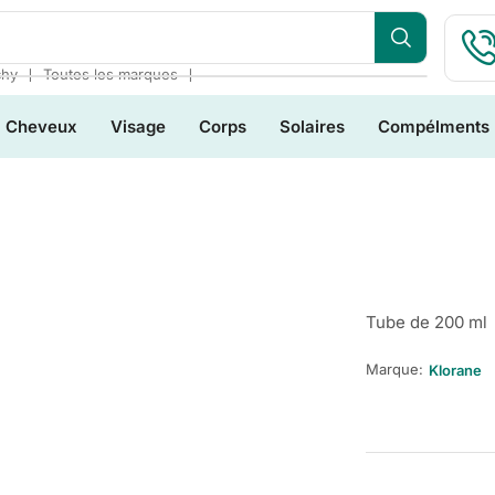
❘
❘
chy
Toutes les marques
Cheveux
Visage
Corps
Solaires
Compélments
Tube de 200 ml
Marque:
Klorane