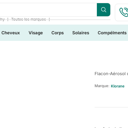
❘
❘
chy
Toutes les marques
Cheveux
Visage
Corps
Solaires
Compélments
Flacon-Aérosol 
Marque:
Klorane