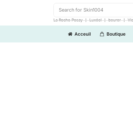
Search for
Skin1004
❘
❘
❘
La Roche Posay
Luxéol
beurer
Vi
Acceuil
Boutique