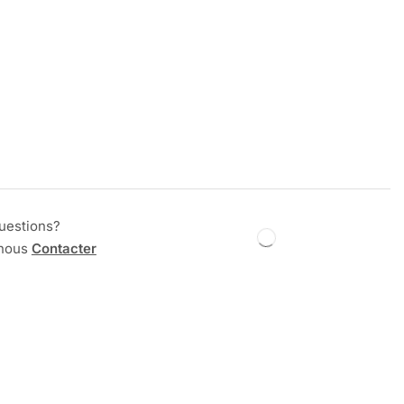
uestions?
 nous
Contacter