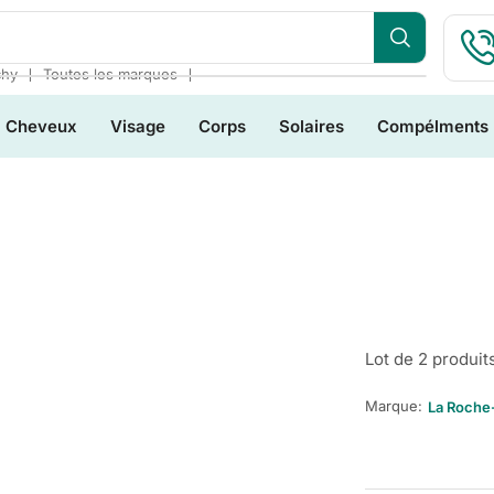
❘
❘
chy
Toutes les marques
Cheveux
Visage
Corps
Solaires
Compélments
Lot de 2 produit
Marque:
La Roche