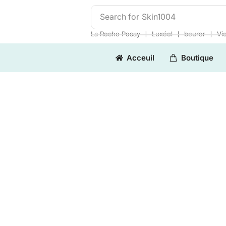
Search for
Skin1004
❘
❘
❘
La Roche Posay
Luxéol
beurer
Vi
Acceuil
Boutique