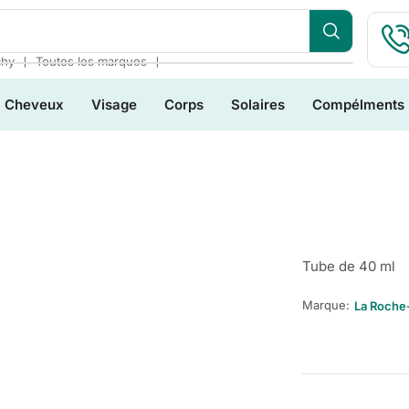
❘
❘
chy
Toutes les marques
Cheveux
Visage
Corps
Solaires
Compélments
Tube de 40 ml
Marque:
La Roche