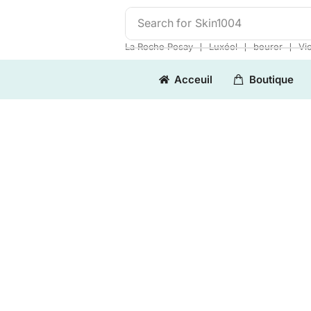
Search for
Skin1004
❘
❘
❘
La Roche Posay
Luxéol
beurer
Vi
Acceuil
Boutique