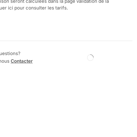
aison seront calculées dans la page validation de la
r ici pour consulter les tarifs.
uestions?
 nous
Contacter