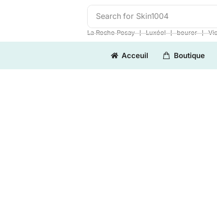
Search for
Skin1004
❘
❘
❘
La Roche Posay
Luxéol
beurer
Vi
Acceuil
Boutique