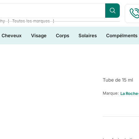
❘
❘
chy
Toutes les marques
Cheveux
Visage
Corps
Solaires
Compélments
Tube de 15 ml
Marque:
La Roche