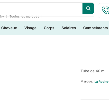
❘
❘
chy
Toutes les marques
Cheveux
Visage
Corps
Solaires
Compélments
Tube de 40 ml
Marque:
La Roche