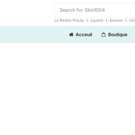
Search for
Skin1004
❘
❘
❘
La Roche Posay
Luxéol
beurer
Vi
Acceuil
Boutique