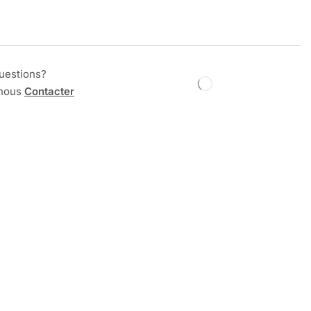
uestions?
 nous
Contacter