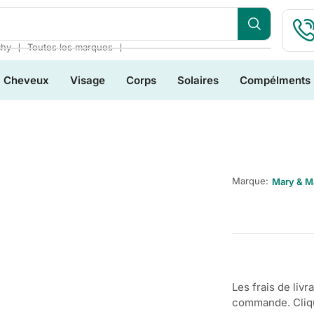
❘
❘
chy
Toutes les marques
Cheveux
Visage
Corps
Solaires
Compélments
Marque:
Mary & M
Les frais de livr
commande. Clique