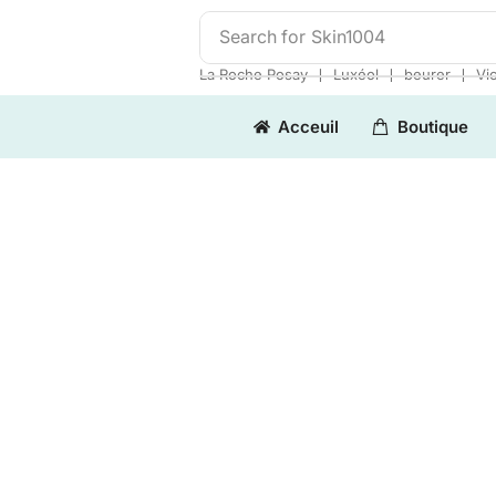
Search for
Skin1004
❘
❘
❘
La Roche Posay
Luxéol
beurer
Vi
Acceuil
Boutique