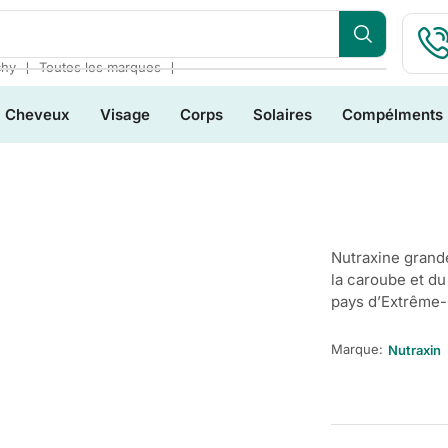
❘
❘
chy
Toutes les marques
Cheveux
Visage
Corps
Solaires
Compélments
Nutraxine grande
la caroube et d
pays d’Extrême-
Marque:
Nutraxin