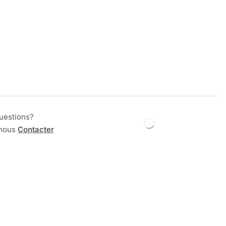
uestions?
 nous
Contacter