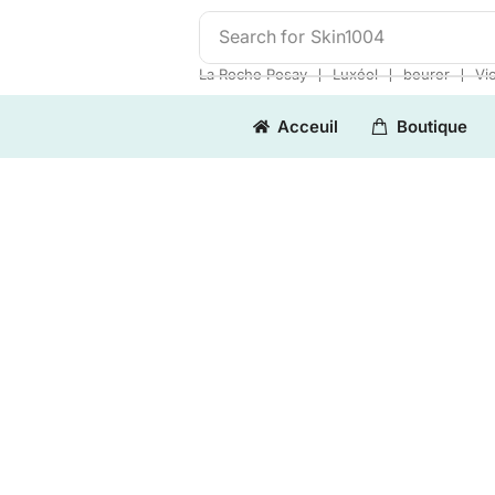
Search for
Skin1004
❘
❘
❘
La Roche Posay
Luxéol
beurer
Vi
Acceuil
Boutique