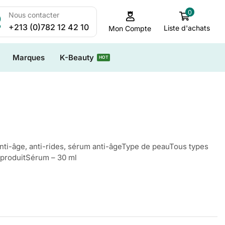
0
Nous contacter
+213 (0)782 12 42 10
Liste d'achats
Mon Compte
Marques
K-Beauty
HOT
ti-âge, anti-rides, sérum anti-âgeType de peauTous types
produitSérum – 30 ml