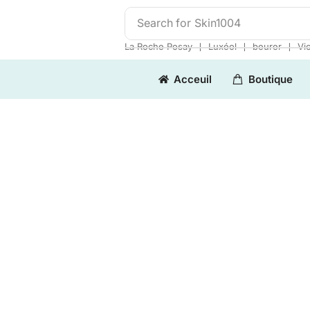
Search for
Skin1004
❘
❘
❘
La Roche Posay
Luxéol
beurer
Vi
Acceuil
Boutique