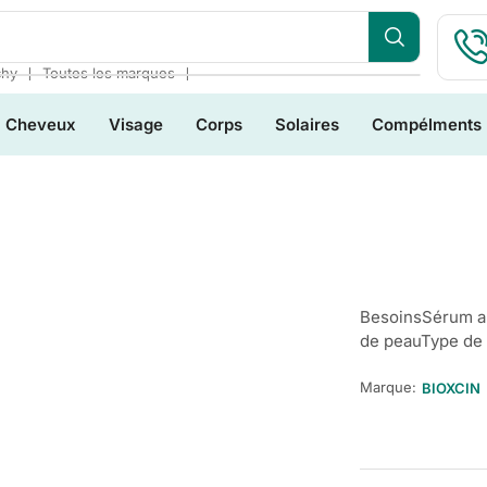
❘
❘
chy
Toutes les marques
Cheveux
Visage
Corps
Solaires
Compélments
BesoinsSérum an
de peauType de 
Marque:
BIOXCIN