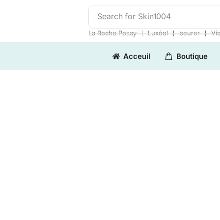
Search for
Skin1004
❘
❘
❘
La Roche Posay
Luxéol
beurer
Vi
Acceuil
Boutique