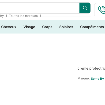
❘
❘
chy
Toutes les marques
Cheveux
Visage
Corps
Solaires
Compélments
crème protectri
Marque:
Some By 