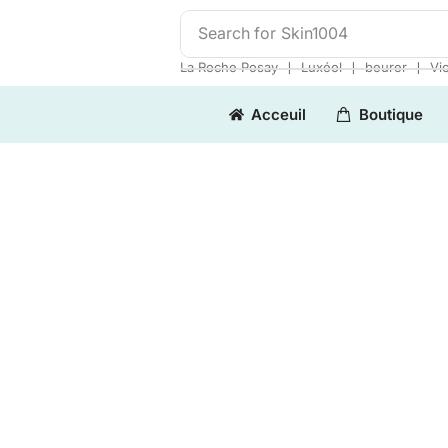
Search for
Skin1004
❘
❘
❘
La Roche Posay
Luxéol
beurer
Vi
Acceuil
Boutique