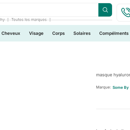
❘
❘
chy
Toutes les marques
Cheveux
Visage
Corps
Solaires
Compélments
masque hyaluro
Marque:
Some By 