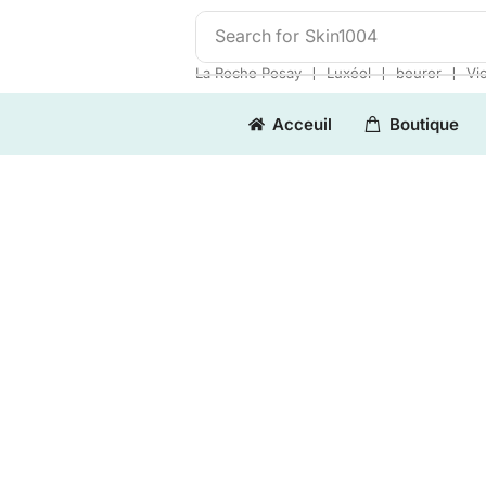
Search for
Skin1004
❘
❘
❘
La Roche Posay
Luxéol
beurer
Vi
Acceuil
Boutique