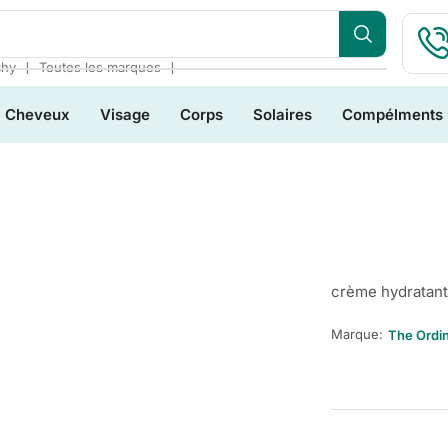
❘
❘
chy
Toutes les marques
Cheveux
Visage
Corps
Solaires
Compélments
crème hydratant
Marque:
The Ordi