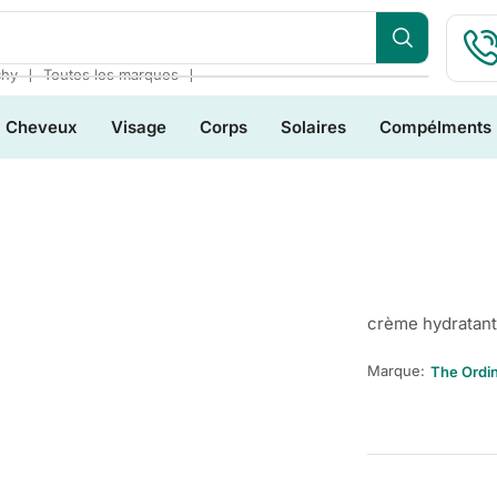
❘
❘
chy
Toutes les marques
Cheveux
Visage
Corps
Solaires
Compélments
crème hydratant
Marque:
The Ordi