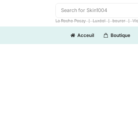
Search for
Skin1004
❘
❘
❘
La Roche Posay
Luxéol
beurer
Vi
Acceuil
Boutique