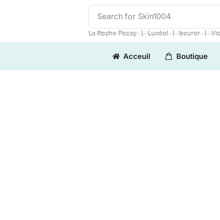
Search for
Skin1004
❘
❘
❘
La Roche Posay
Luxéol
beurer
Vi
Acceuil
Boutique