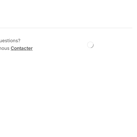
uestions?
 nous
Contacter