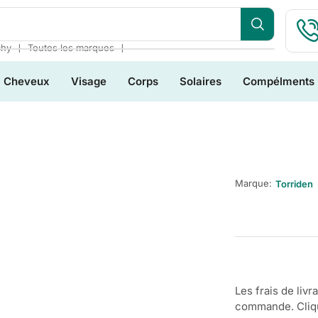
❘
❘
chy
Toutes les marques
Cheveux
Visage
Corps
Solaires
Compélments
Marque:
Torriden
Les frais de livr
commande. Clique