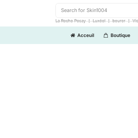
Search for
Skin1004
❘
❘
❘
La Roche Posay
Luxéol
beurer
Vi
Acceuil
Boutique