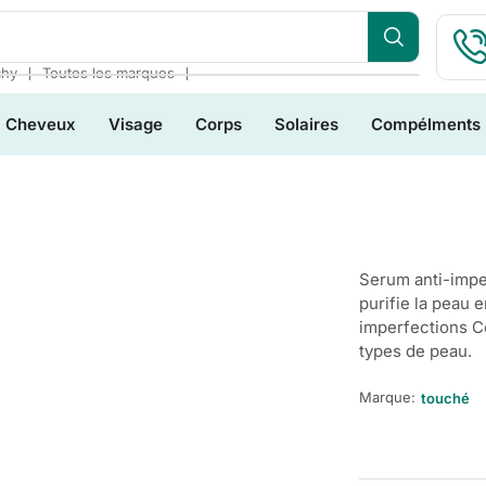
❘
❘
chy
Toutes les marques
Cheveux
Visage
Corps
Solaires
Compélments
Serum anti-impe
purifie la peau 
imperfections C
types de peau.
Marque:
touché