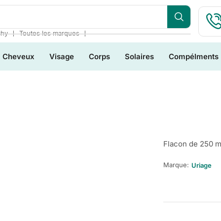
❘
❘
chy
Toutes les marques
Cheveux
Visage
Corps
Solaires
Compélments
Flacon de 250 m
Marque:
Uriage