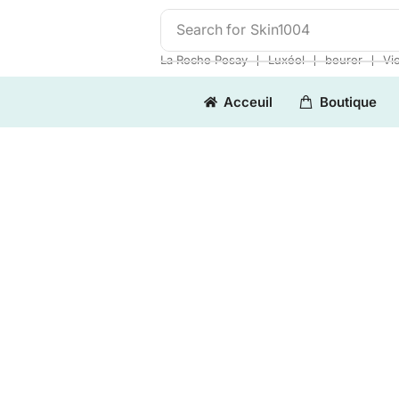
Search for
Skin1004
❘
❘
❘
La Roche Posay
Luxéol
beurer
Vi
Acceuil
Boutique