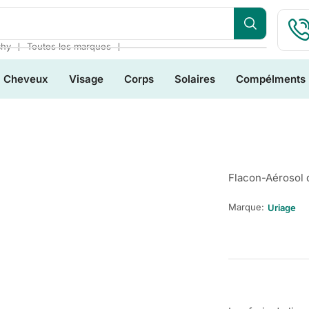
❘
❘
chy
Toutes les marques
Cheveux
Visage
Corps
Solaires
Compélments
Flacon-Aérosol 
Marque:
Uriage