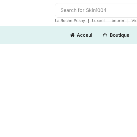
Search for
Skin1004
❘
❘
❘
La Roche Posay
Luxéol
beurer
Vi
Acceuil
Boutique