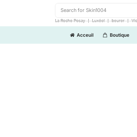
Search for
Skin1004
❘
❘
❘
La Roche Posay
Luxéol
beurer
Vi
Acceuil
Boutique