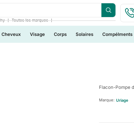
❘
❘
chy
Toutes les marques
Cheveux
Visage
Corps
Solaires
Compélments
Flacon-Pompe d
Marque:
Uriage