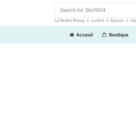
Search for
Skin1004
❘
❘
❘
La Roche Posay
Luxéol
beurer
Vi
Acceuil
Boutique