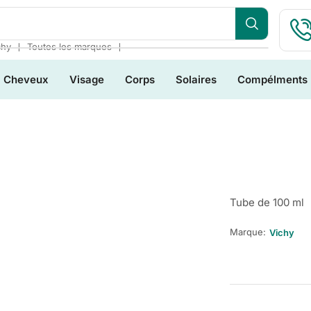
❘
❘
chy
Toutes les marques
Cheveux
Visage
Corps
Solaires
Compélments
Tube de 100 ml
Marque:
Vichy