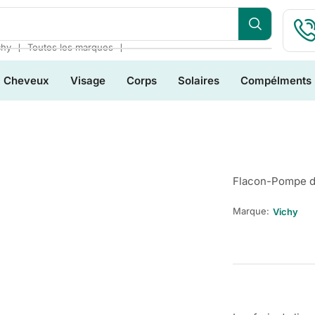
❘
❘
chy
Toutes les marques
Cheveux
Visage
Corps
Solaires
Compélments
Flacon-Pompe d
Marque:
Vichy