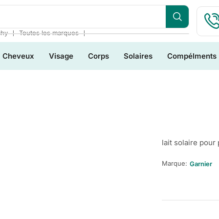
❘
❘
chy
Toutes les marques
Cheveux
Visage
Corps
Solaires
Compélments
lait solaire pou
Marque:
Garnier