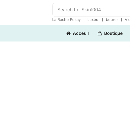
Search for
Skin1004
❘
❘
❘
La Roche Posay
Luxéol
beurer
Vi
Acceuil
Boutique