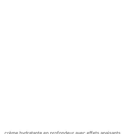
crème hydratante en profondeur avec effets apaisants